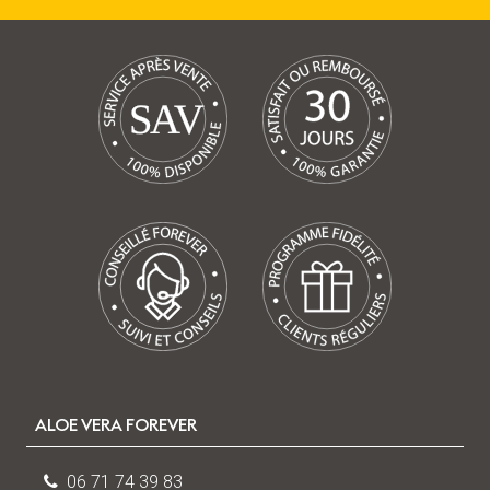
V
A
S
ALOE VERA FOREVER
06 71 74 39 83