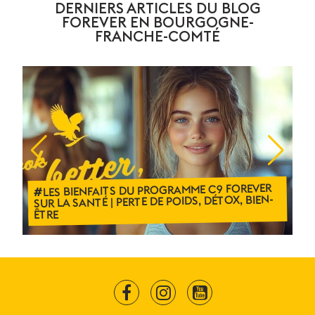
DERNIERS ARTICLES DU BLOG
FOREVER EN BOURGOGNE-
FRANCHE-COMTÉ
LES BIENFAITS DU PROGRAMME C9 FOREVER
U
SUR LA SANTÉ | PERTE DE POIDS, DÉTOX, BIEN-
R
ÊTRE