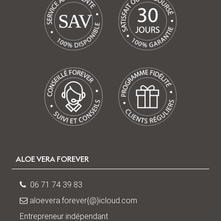
V
A
S
ALOE VERA FOREVER
06 71 74 39 83
aloevera.forever{@}icloud.com
Entrepreneur indépendant