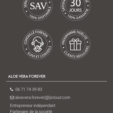
V
A
S
ALOE VERA FOREVER
06 71 74 39 83
aloevera.forever{@}icloud.com
Entrepreneur indépendant
Partenaire de la société