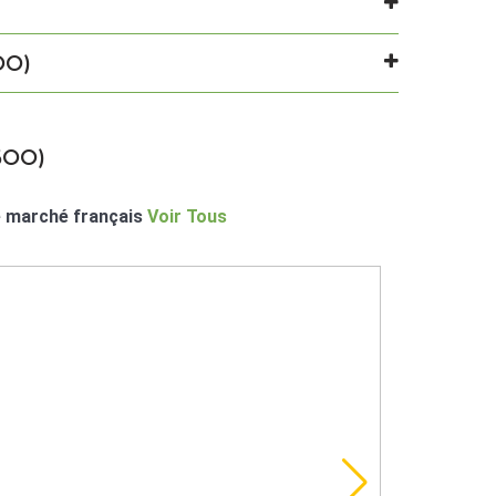
00)
500)
le marché français
Voir Tous
42.9% D'A
NOUVEAU !