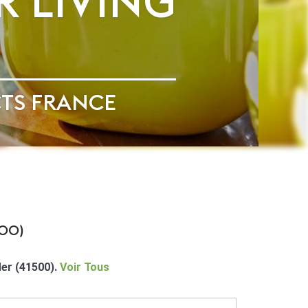
R LIVING
CTS FRANCE
00)
Mer (41500).
Voir Tous