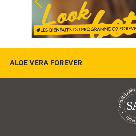
LES BIENFAITS DU PROGRAMME C9 FOREVER
ALOE VERA FOREVER
S